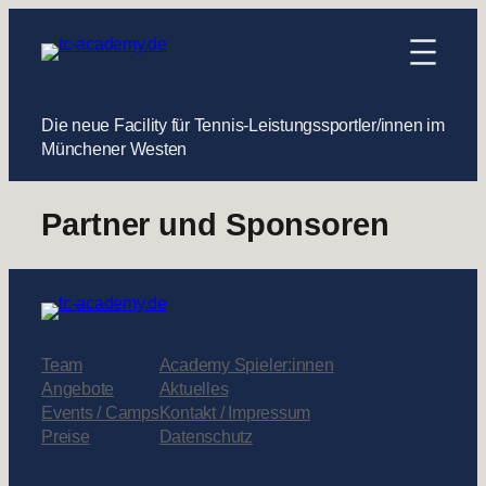
Zum
Inhalt
springen
Die neue Facility für Tennis-Leistungssportler/innen im
Münchener Westen
Partner und Sponsoren
Team
Academy Spieler:innen
Angebote
Aktuelles
Events / Camps
Kontakt / Impressum
Preise
Datenschutz