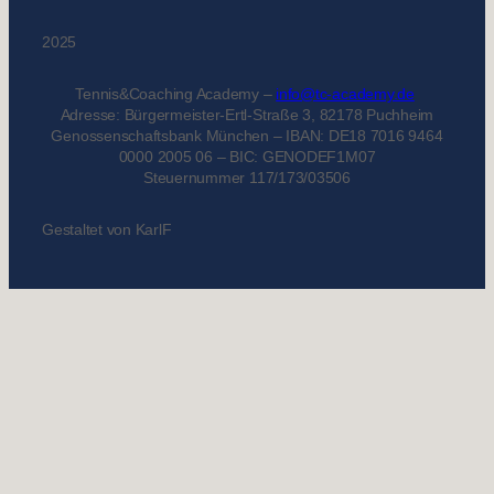
2025
Tennis&Coaching Academy –
info@tc-academy.de
Adresse: Bürgermeister-Ertl-Straße 3, 82178 Puchheim
Genossenschaftsbank München – IBAN: DE18 7016 9464
0000 2005 06 – BIC: GENODEF1M07
Steuernummer 117/173/03506
Gestaltet von KarlF