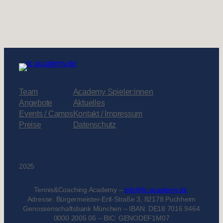
Team
Academy Spieler:innen
Angebote
Aktuelles
Events / Camps
Kontakt / Impressum
Preise
Datenschutz
2025
Tennis&Coaching Academy –
info@tc-academy.de
Adresse: Bürgermeister-Ertl-Straße 3, 82178 Puchheim
Genossenschaftsbank München – IBAN: DE18 7016 9464
0000 2005 06 – BIC: GENODEF1M07