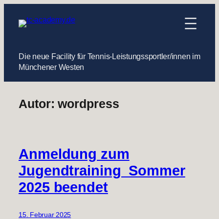
Zum
Inhalt
springen
Die neue Facility für Tennis-Leistungssportler/innen im
Münchener Westen
Autor:
wordpress
Anmeldung zum
Jugendtraining Sommer
2025 beendet
15. Februar 2025